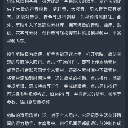
词生成歌词字幕，极大提高了字幕添加的效率。变声功能提
供了大量的声音模板，萝莉音、大叔音、萌太音等应有尽
有，还能对音调、音色等进行调整，为视频增添趣味。此
外，剪映引入了黑罐头素材库，拥有海量的音频、曲库、贴
纸、花字等素材，创作者可轻松搜索并添加到视频中，丰富
视频内容。
操作剪映极为简便，新手也能迅速上手。打开剪映，简洁直
观的界面映入眼帘。点击 “开始创作”，即可上传本地素材，
或登录抖音账号同步个人素材，还能在素材库中下载素材。
将素材添加到时间轴后，通过简单的拖动、点击操作，就能
完成剪辑、添加特效等工作。完成编辑后，点击导出按钮，
可选择多种视频格式，如 MP4 等，并自定义分辨率、帧率等
参数，输出高质量视频。
剪映的适用场景广泛。对于个人用户，它是记录生活美好瞬
间的得力助手，家庭聚会、旅行见闻等都能通过剪映制作成