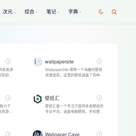
次元
综合
笔记
字典
wallpapersite
于提供各类游
WallpaperSite 堪称一个海量的壁纸
库犹如一
资源宝库，这里的壁纸涵盖了各种风
古今中外
格与主题，能满足不同用户千差万别
从经典的
的审美需求。从令人心驰神往的自然
趣与冒险
景观，到充满奇幻色彩的动漫世界;
壁纸汇
从栩栩如...
终致力于
壁纸汇是一个专注于提供各类壁纸的
纸资源，
专业平台，涵盖电脑壁纸、手机壁纸
。其资源
等，适配不同设备屏幕尺寸，满足用
种风格与
户多样化需求。其壁纸资源极为丰
书。自
富，宛如一个浩瀚的视觉素材库。从
Wallpaper Cave
自然...