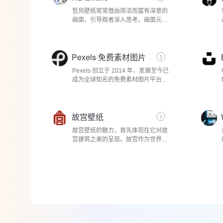
哲风壁纸常常借由简洁而富有深意的
画面，引导观者深入思考。画面元素
看似简单，却蕴含着对生活、宇宙、
人性的深刻洞察。比如，有的壁纸以
辽阔无垠的沙漠为背景，沙丘在金黄
Pexels·免费素材图片
的...
Pexels 创立于 2014 年，发展至今已
成为全球知名的免费素材图片平台。
其核心理念是打破素材获取的成本壁
垒，让优质图片资源能被大众广泛运
用。这一理念得到了市场的热烈响
故宫壁纸
应，据统...
故宫壁纸的魅力，首先体现在它对故
宫建筑之美的呈现。故宫作为世界上
现存规模最大、保存最为完整的木质
结构古建筑群，拥有 9000 多间房
屋，其建筑布局遵循着严格的封建礼
制，展...