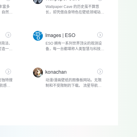
世界丰富多
Wallpaper Cave 的历史虽不算悠
。自然风
长，却凭借自身特色在壁纸领域站稳
界各地的
脚跟。自创立以来，它始终致力于为
在阳光照
用户汇聚各类优质壁纸，经过多年的
的草原上
积累与发展，逐渐成为壁纸爱好者耳
Images | ESO
熟能详的知...
于提供简洁、
ESO 拥有一系列世界顶尖的观测设
打造一个
备，每一台都堪称人类智慧与科技的
背景。这
结晶。其中，甚大望远镜(VLT)由四
变和阴
台 8.2 米口径的主望远镜和四台 1.8
或多余的
米口径的辅助望远镜组成，它们既可
konachan
以单独观测...
行独特搜
动漫/漫画壁纸的图像板网站。无限
导航感
制和不受限制的下载。 流星导航感
站支持按不
受： 网站以其海量的高质量动漫插
围、主题
画资源而闻名。这里汇聚了来自世界
同类型排
各地的画师们创作的精美作品，涵盖
了各种...