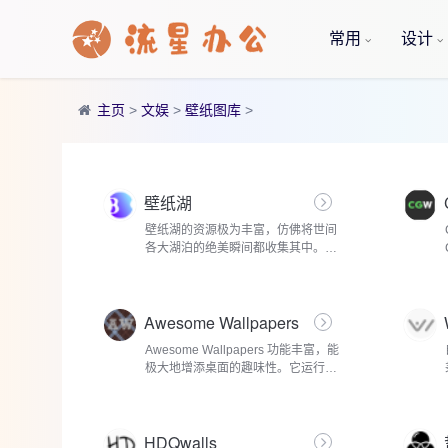
常用
设计
主页
>
文娱
>
壁纸图库
>
‌壁纸湖
壁纸湖的资源极为丰富，仿佛将世间
各大湖泊的绝美瞬间都收集其中。在
这里，你能领略到来自世界各地不同
风格与特色的湖泊壁纸。有国内西藏
的羊卓雍措，它作为典型的高原堰塞
Awesome Wallpapers
湖...
Awesome Wallpapers 功能丰富，能
极大地增添桌面的趣味性。它运行于
系统托盘，通过右键单击图标即可进
行配置。其主界面设置屏幕由五个选
项卡构成，方便用户进行多样化操
HDQwalls
作。在壁纸类...