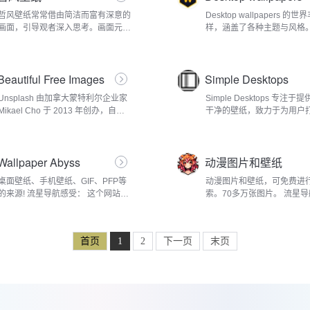
哲风壁纸常常借由简洁而富有深意的
Desktop wallpapers 的
画面，引导观者深入思考。画面元素
样，涵盖了各种主题与风格
看似简单，却蕴含着对生活、宇宙、
光类壁纸宛如一扇窗，将世
人性的深刻洞察。比如，有的壁纸以
美景引入屏幕。巍峨的雪山
辽阔无垠的沙漠为背景，沙丘在金黄
耀下闪耀着圣洁光芒，广袤
Beautiful Free Images
Simple Desktops
的...
野花随风摇...
| Unsplash
Unsplash 由加拿大蒙特利尔企业家
Simple Desktops 专注
Mikael Cho 于 2013 年创办，自诞
干净的壁纸，致力于为用户
生以来，便凭借独特的理念和丰富的
没有繁杂装饰、干扰的屏幕
资源迅速崭露头角，被《福布斯》
里没有眼花缭乱的特效、渐
《企业家杂志》等评为全球领先的摄
影，也没有扰人的版权信息
Wallpaper Abyss
动漫图片和壁纸
影网站之一。其...
元素。其壁...
桌面壁纸、手机壁纸、GIF、PFP等
动漫图片和壁纸，可免费进
的来源! 流星导航感受： 这个网站拥
索。70多万张图片。 流星
有令人惊叹的海量壁纸资源，无论你
受： Anime-Pictures 网
是动漫迷、游戏玩家、摄影爱好者还
同标签、图片格式、时间范
是喜欢简约风格的人，都能在这里找
颜色等进行搜索，还可按不
首页
1
2
下一页
末页
到心仪...
序，可在搜索...