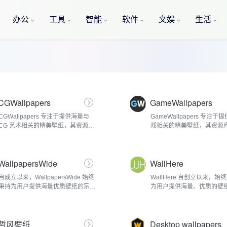
办公
工具
智能
软件
文娱
生活
CGWallpapers
GameWallpapers
CGWallpapers 专注于提供海量与
GameWallpapers 专注
CG 艺术相关的精美壁纸，其资源库
戏相关的精美壁纸，其资源
丰富得如同一片无垠的艺术宇宙。这
片浩瀚的游戏宇宙，涵盖了
里汇聚了来自全球各地、风格各异的
众多热门游戏的丰富素材。
CG 作品，涵盖了游戏、动漫、影视
《超级马里奥》，那充满童
WallpapersWide
WallHere
等多个领域。...
的蘑菇王...
自成立以来，WallpapersWide 始终
WallHere 自创立以来，始
秉持为用户提供海量优质壁纸的宗
为用户提供海量、优质的壁
旨，在竞争激烈的壁纸领域站稳脚
在壁纸领域积累了良好口碑
跟，积累了良好口碑。其壁纸资源极
丰富度令人惊叹，涵盖了各
为丰富，堪称一座庞大的视觉素材宝
主题，堪称壁纸界的 百科全
哲风壁纸
Desktop wallpapers
库。从令人心...
然风景类...