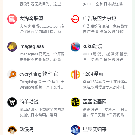
识等多种类型。这些阅读...
理解与友好关系。多年...
容吸引着无数目光。这里既
(NHK，全称日本放送協会)
有充满热血冒险的精彩故
精心打造，其初衷是为在日
事，主角们怀揣梦想，在神
外国人和儿童，以尽可能简
大淘客联盟
广告联盟大事记
秘的异世界中披荆斩棘，与
单的日语传递新闻资讯。
强大的敌人展开激烈对决，
NHK 作为日本颇具影响力的
大淘客联盟dataoke.com专
广告联盟资讯站，免费教你
每一场战斗都让人热血...
媒体机构，一直致力于文化
注优质商品内容打造，为广
做广告联盟怎么赚钱的技
传播...
大淘宝客提供精选商品，节
巧、点击方法和感悟等，本
省时间及人力成本！联盟本
站专注点击广告联盟赚钱和
imageglass
kuku动漫
着专注单品、极致转化的使
广告联盟评测，为站长赚钱
命，提供业务包括领券优惠
提供重要的参考意见...
imageglass官网是一个开源
KuKu动漫，提供海量漫
精选、鹊桥精选，以及淘
免费的图片查看器，轻量化
画，更新最快在线漫画欣
宝...
设计，界面干净整洁，打开
赏，是动漫爱好者的交流互
速度很快，访问此站可能需
动平台。 Kuku 动漫以其丰
everything软件官
1234漫画
要梯子哦，感兴趣的朋友可
富多样的动漫资源库而闻名
网
以试试，可以尝试
遐迩。无论是热血激昂的少
Everything是一个运行于
漫画1234网是一个在线漫画
imageglass开源项目。
年战斗番，如《火影忍者》
Windows系统，基于文件、
网站,快看漫画专人24小时不
GitHub开源地址...
中忍...
文件夹名称的快速搜索引
间断更新最新漫画,倾国妖宠
擎。Everything在搜索之前
漫画，扶摇皇后漫画，兽王
简单动漫
歪歪漫画网
就会把所用的文件和文件夹
的专宠漫画，三生三世十里
都列出来，这一点与
桃花漫画在线看漫画就到漫
简单动漫BT下载站全面为网
歪歪漫画 ，爱漫人士的天
Windows自带的搜索系统不
画1234网! 漫画 1234 拥...
友提供日本动画，漫画，电
堂，每日更新上千部优秀动
一样，所以我们称之...
子书，动漫音乐，动漫游戏
漫作品，看漫画就到歪歪漫
等优质资源的BT下载服务。
画网。 歪歪漫画网的魅力首
动漫岛
星辰变归来
对于动漫迷来说，这个下载
先体现在其丰富多样的漫画