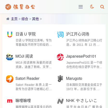
主页
>
综合
>
其他
>
日语 U 学院
沪江开心词场
日语 U 学院定位清晰，专为
沪江开心词场由沪江精心打
零基础及不同学习阶段的日
造，自 2011 年 12 月安卓
语学习者精心打造，是一款
1.0 版本正式上线以来，便
集多种学习功能于一体的综
开启了它的辉煌征程。随
MOJi 阅读
JapanesePod101
合性学习应用。其功能设计
后，Web 版、iOS 版相继推
丰富且实用，涵盖了日语学
出，不断拓展用户群体，至
MOJi 阅读拥有海量的阅读
JapanesePod101 是一个综
习的各个关键环节。...
今已拥有海量活跃用户。其
资源，涵盖了新闻、文学、
合性的在线日语学习平台，
定...
漫画、教材等多个类别。新
自创立以来，便致力于打破
闻板块实时更新来自日本各
传统语言学习的壁垒，以创
Satori Reader
Marugoto
大权威媒体的时事报道，从
新的方式让日语学习变得轻
政治经济动态到文化娱乐资
松愉悦。其课程体系极为丰
Satori Reader 本质上是一
日本国际交流基金会成立于
讯，应有尽有。学习者...
富多样，涵盖了从零基础
款专为日语学习者精心打造
1972 年，总部位于东京，
入...
的阅读学习平台。它以丰富
并在全球多个国家和地区设
多样的日语原文阅读材料为
有分支机构。其宗旨是在国
嘛哩嘛哩
NHK やさしいこ
核心，涵盖了新闻资讯、文
际文化交流领域，推动日本
とばニュース
学作品、博客文章、科普知
与世界各国人民之间的相互
嘛哩嘛哩以其丰富多元的内
该平台由日本广播协会