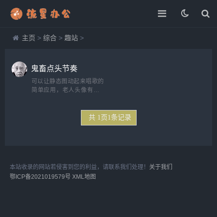
主页
>
综合
>
趣站
>
鬼畜点头节奏
可以让静态图动起来唱歌的
简单应用，老人头像有点...
只做你自己的吧还是，进入
网站后，点击MAKE YOUR
OWN!开始制作，根据提示
共
1
页
1
条记录
操作即可。...
本站收录的网站若侵害到您的利益，请联系我们处理！
关于我们
鄂ICP备2021019579号
XML地图