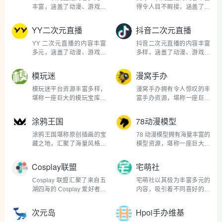
具设计师的创意作品，都...
仔融入了卡通 Q 版的...
丰富，涵盖了动漫、游戏、
得令人目不暇接，涵盖了动
虚拟偶像等多个热门领域。
漫、游戏、虚拟偶像等多个
在动漫领域，除了经典番剧
热门领域。在动漫板块，除
YY二次元直播
抖音二次元直播
的重温直播，还有独家的动
了经典番剧回顾直播，还有
漫幕后故事揭秘。主播们深
动漫资讯快报。主播们会第
YY 二次元直播的内容丰富
抖音二次元直播的内容丰富
挖热门动漫的创作历...
一时间搜罗全球动漫...
多元，涵盖了动漫、游戏、
多样，涵盖了动漫、游戏、
二次元音乐等诸多领域。在
虚拟偶像等多个领域。虚拟
动漫板块，经典番剧回顾直
偶像直播是其中的一大亮
模玩迷
漫窝手办
播是一大亮点。主播们会选
点，虚拟歌手洛天依与相声
取《火影忍者》《海贼王》
演员孙越的跨界直播首秀便
模玩迷平台资源丰富多样，
漫窝手办拥有令人惊叹的丰
等热门动漫的经典篇章...
是典型案例。洛天依凭...
堪称一座巨大的模玩宝库。
富手办资源，堪称一座巨大
这里涵盖了来自全球各地、
的手办宝库。这里涵盖了来
风格各异的各类模玩信息。
自全球的热门动漫、游戏 IP
涂鸦王国
78动漫模型
从热门动漫《火影忍者》中
手办。从热血动漫《火影忍
鸣人、佐助等角色的精致手
者》里鸣人、佐助等角色的
涂鸦王国堪称原创插画的宝
78 动漫模型拥有海量丰富的
办，将角色在战斗中...
经典造型手办，精细...
藏之地，汇聚了海量风格各
模型资源，堪称一座巨大的
异的作品。这里既有唯美细
模型宝库。这里涵盖了来自
腻的日系插画，比如插画师
全球各地、各种风格的动
Cosplay联盟
宅萌社
笔下的少女形象，发丝柔
漫、游戏模型。从经典的
顺、眼眸灵动，色彩搭配柔
《机动战士高达》系列，到
Cosplay 联盟汇聚了来自五
宅萌社以其极为丰富多元的
和，营造出梦幻浪漫的...
热门的《鬼灭之刃》《火...
湖四海的 Cosplay 爱好者，
内容，吸引着不同喜好的二
是一个多元且包容的大家
次元粉丝。这里是二次元资
庭。在这里，无论是初出茅
讯的前沿阵地，时刻关注着
次元岛
Hpoi手办维基
庐、怀揣对 Cosplay 无限热
动漫、游戏等领域的最新动