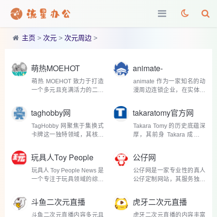
主页
>
次元
>
次元周边
>
萌热MOEHOT
animate-
onlineshop
萌热 MOEHOT 致力于打造
animate 作为一家知名的动
一个多元且充满活力的二次
漫周边连锁企业，在实体店
元平台，其业务涵盖了丰富
铺运营方面已经积累了丰富
多样的领域。商品方面，这
的经验，深受广大消费者喜
taghobby网
takaratomy官方网
里是二次元周边的宝库。热
爱。而 animate-onlineshop
门动漫如《鬼灭之刃》的周
作为其线上延伸，完美继承
TagHobby 网聚焦于集换式
Takara Tomy 的历史底蕴深
边产品琳琅满目，从造型...
了品牌的优质基因，为无法
卡牌这一独特领域，其核心
厚，其前身 Takara 成立于
亲...
业务围绕各类热门卡牌展
1955 年，Tomy 则可追溯至
开。从风靡全球的《游戏
1924 年富山荣市郎开创的
玩具人Toy People
公仔网
王》《宝可梦》，到国内深
富山玩具制作所。2006 年 3
News
受欢迎的《三国杀》等卡牌
月，两家玩具巨头合并，成
玩具人 Toy People News 是
公仔网是一家专业性的真人
系列，网站应有尽有。以
就了如今的 Takara Tomy。
一个专注于玩具领域的综合
公仔定制网站，其服务独具
《宝...
这一融合汇...
性资讯平台。其内容丰富多
特色。只要你向网站提供照
样，涵盖了玩具行业的方方
片，专业团队就能依据照片
斗鱼二次元直播
虎牙二次元直播
面面。无论是热门 IP 的最新
中的人物形象，纯手工打造
玩具动态，还是小众独立玩
神奇的真人瓷娃娃。这些公
斗鱼二次元直播内容多元且
虎牙二次元直播的内容丰富