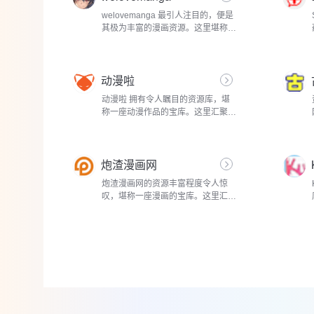
welovemanga 最引人注目的，便是
其极为丰富的漫画资源。这里堪称一
座漫画的巨大宝库，广泛搜罗了来自
全球各地的海量作品，题材极为多
元。热血冒险类作品在平台上占据重
动漫啦
要地位，像...
动漫啦 拥有令人瞩目的资源库，堪
称一座动漫作品的宝库。这里汇聚了
来自全球各地的海量动漫，涵盖了各
种各样的题材。热血战斗类动漫中，
《一拳超人》的琦玉老师凭借无敌的
炮渣漫画网
实力...
炮渣漫画网的资源丰富程度令人惊
叹，堪称一座漫画的宝库。这里汇聚
了来自全球各地、风格各异的海量漫
画作品，涵盖了众多热门题材。对于
钟情热血冒险的读者，有《掠夺无数
天赋...