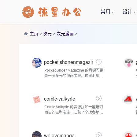
常用
设计
主页
>
次元
>
次元漫画
>
pocket.shonenmagazine
Pocket.ShoenMagazine 的资源可谓
是一座多元的漫画宝藏。这里汇聚了
《周刊少年 Magazine》多年来的经
典之作，从 1989 年开始连载的《第
一神拳》，森川让次以细腻笔触描绘
comic-valkyrie
拳击手成长之路，...
Comic Valkyrie 的资源犹如一座琳琅
满目的巨型宝库，汇聚了全球各地的
海量漫画佳作，题材极为丰富，满足
了不同读者的多元喜好。对于钟情热
血冒险的读者而言，《鬼灭之刃》绝
welovemanga
对是不...