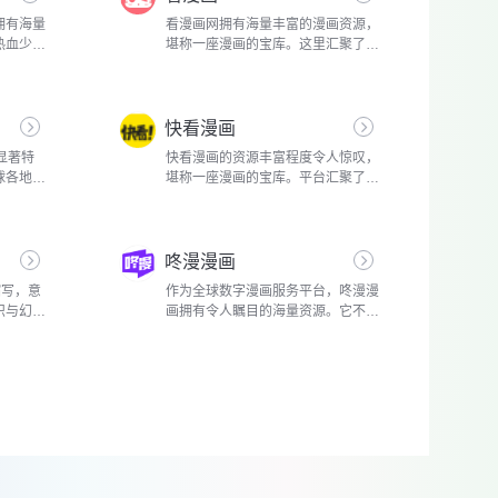
拥有海量
看漫画网拥有海量丰富的漫画资源，
热血少年
堪称一座漫画的宝库。这里汇聚了来
代读者的
自全球各地的作品，题材极为广泛。
人怀揣着
热血冒险类漫画中，《火影忍者》的
界中历经
漩涡鸣人怀揣着成为火影的梦想，在
快看漫画
忍...
显著特
快看漫画的资源丰富程度令人惊叹，
球各地的
堪称一座漫画的宝库。平台汇聚了海
人惊叹。
量的国内外原创漫画，涵盖了各种热
如《鬼灭
门题材。这里有甜蜜浪漫的少女漫
的命运，
画，比如《难哄》，讲述了温以凡与
咚漫漫画
傲娇...
 的缩写，意
作为全球数字漫画服务平台，咚漫漫
识与幻想
画拥有令人瞩目的海量资源。它不仅
个超乎想
汇聚了众多独家正版国漫，还引入了
到神秘的
大量风格独特的韩漫，更有其他地区
物到先进
的佳作，满足了不同读者的多元口
味。...