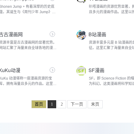
Shonen Jump + 有着深厚的历史底
叭嗒漫画的资源优势显著，
蕴，其诞生与《周刊少年 Jump》紧
且多元的漫画作品。这里以
密相连。在互联网浪潮的冲击下，
漫为主打，精准对接超新生
2014 年 9 月 22 日，集英社推出了
喜好。像《火影忍者》，鸣
「少年 JUMP+」这一漫画 APP，除
成为火影的梦想，在忍者世
古古漫画网
B站漫画
了智能终端的 App Store 和...
重...
资源丰富是古古漫画网的显著优势。
资源丰富多元是 B 站漫画的
网站汇聚了海量来自全球各地的漫画
征。这里汇聚了海量来自全
佳作，题材涵盖之广令人目不暇接。
漫画佳作，题材涵盖之广令
这里有热血激昂的冒险战斗漫画，如
从热血沸腾的冒险战斗类，
《火影忍者》，漩涡鸣人怀揣着成为
之刃》，炭治郎背负着家族
KuKu动漫
SF漫画
火...
在斩...
KuKu 动漫堪称一座漫画资源的宝
SF，即 Science Fiction
库，拥有海量且多元的作品。这里汇
为科幻。这类漫画将科学知
聚了来自全球各地的漫画佳作，涵盖
元素巧妙融合，构建出一个
各种题材与风格。从热血沸腾的战斗
象的世界。从遥远的外太空
冒险类，让读者跟随主角在充满挑战
未来都市，从奇异的外星生
首页
1
2
下一页
末页
与未知...
的科技发...