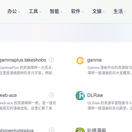
办公
工具
智能
软件
文娱
生活
gammaplus.takeshobo
ganma
GammaPlus 的资源堪称一大亮点，
Ganma 漫画平台的资源极
这里是漫画题材的多元宇宙。例如，
堪称一座漫画的巨大宝藏库
《在异世界开了孤儿院，但不知为何
盖了来自全球各地、风格各
没有一个人想离开》在此连载，讲述
漫画作品，题材更是丰富多
了被召唤到异世界却没有特殊技能的
足不同读者的多元口味需求
web-ace
DLRaw
主人公，...
冒险题...
web-ace 的资源堪称一绝，是一座名
DLRaw 的资源丰富程度令
副其实的漫画宝库。这里汇聚了来自
堪称一座漫画的多元殿堂。
全球各地的海量漫画作品，题材丰富
了来自全球各地的海量漫画
多样，满足了不同读者的多元口味。
材涵盖之广，能满足各类读
对于热血冒险漫画爱好者而言，《鬼
味。从热血冒险的经典之作
shonenjumpplus
叭嗒漫画
灭之...
影忍者》...