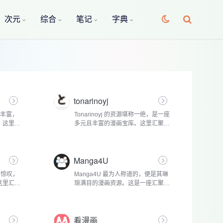
次元
综合
笔记
字典
tonarinoyj
为丰富，
Tonarinoyj 的资源堪称一绝，是一座
。这里涵
多元且丰富的漫画宝库。这里汇聚了
异的海量
来自全球各地的海量漫画佳作，题材
样，能满
极为广泛，满足了不同读者的多元口
。在热血
味需求。对于热爱热血冒险漫画的读
Manga4U
者而...
人惊叹，
Manga4U 最为人称道的，便是其琳
这里汇聚
琅满目的漫画资源。这是一座汇聚全
作品，题
球佳作的漫画宝库，题材极为丰富。
者的口
在热血冒险的领域，《火影忍者》无
，如《火
疑是经典中的经典。漩涡鸣人怀揣着
看漫画
成为火...