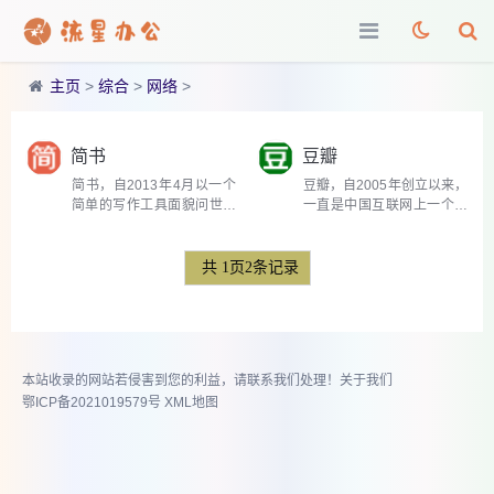
主页
>
综合
>
网络
>
简书
豆瓣
简书，自2013年4月以一个
豆瓣，自2005年创立以来，
简单的写作工具面貌问世，
一直是中国互联网上一个独
迅速发展成为一个集创作、
特的存在，它以书影音的评
分享、交流于一体的在线社
分和评论起家，逐渐发展成
区。它曾被誉为创作者的乌
为一个多元化的兴趣社区。
共
1
页
2
条记录
托邦，以其Markdown编辑
豆瓣的核心魅力在于其小众
器和简洁的界面吸引了大量
文化的聚集地特性，它...
热...
本站收录的网站若侵害到您的利益，请联系我们处理！
关于我们
鄂ICP备2021019579号
XML地图