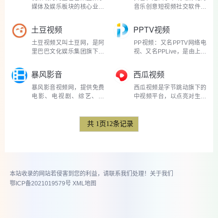
乐等内容的在线视频网...
服务，特别喜欢搜狐...
媒体及娱乐板块的核心业务
音乐创意短视频社交软件，
之一，也是阿里巴巴集团
抖音让每一个人看见并连接
Double H(健康与快乐)战略
更大的世界，鼓励表达、沟
土豆视频
PPTV视频
的组成部分，为好内容全力
通和记录，激发创造，丰富
以赴，海量正版高清视频在
人们的精神世界，让现实生
土豆视频又叫土豆网，是阿
PP视频：又名PPTV网络电
线观看。 流星导航感受：...
活更美好。抖音是一...
里巴巴文化娱乐集团旗下短
视、又名PPLive，是由上海
视频平台，以只要时刻有趣
聚力传媒技术有限公司开发
着为口号，号召全球有趣短
运营在线视频软件，它是全
暴风影音
西瓜视频
视频。由阿里巴巴文化娱乐
球华人领先的、规模较大、
集团移动事业群总裁何小鹏
拥有较大影响力的视频媒
暴风影音视频网，提供免费
西瓜视频是字节跳动旗下的
兼任总裁，全力进击...
体，全面聚合和精编影视、
电影、电视剧、综艺、动
中视频平台，以点亮对生活
体...
漫、体育等视频内容的在线
的好奇心为口号。西瓜视频
观看和下载。累积数亿用户
通过人工智能帮助每个人发
的全平台，为传媒机构和品
现自己喜欢的视频，并帮助
共
1
页
12
条记录
牌客户开设了官方视频服务
视频创作人们轻松地向全世
账号，通过大数据分析...
界分享自己的视频作...
本站收录的网站若侵害到您的利益，请联系我们处理！
关于我们
鄂ICP备2021019579号
XML地图