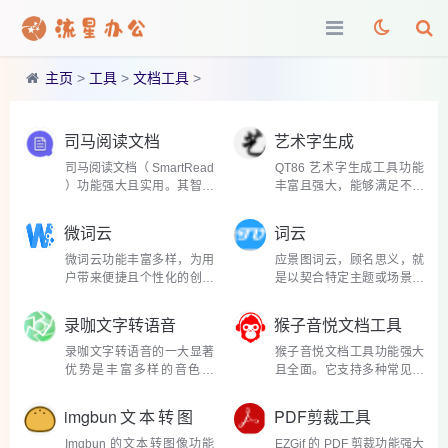
主页
>
工具
>
文档工具
>
司马阅读文档
艺术字生成
司马阅读文档（ SmartRead
QT86 艺术字生成工具功能
）功能强大且实用。其智能
丰富且强大，能够满足不同
摘要功能堪称一绝，当用户
用户在各类场景下的多样化
导入一篇篇幅较长的文档
需求。它拥有海量的艺术字
微词云
词云
后，它能迅速运用先进的自
模板，涵盖了从复古经典到
然语言处理技术，对文档内
现代时尚，从活泼可爱到庄
微词云功能丰富多样，为用
应景图词云，顾名思义，就
容进行深度分析，精准提...
重严肃等多种风格。复...
户带来便捷且个性化的创作
是以契合特定主题或场景的
体验。它支持多种文本数据
图片为背景，将与该主题相
源的导入，无论是从网页上
关的高频词汇以词云形式叠
录咖文字转语音
猴子音悦文档工具
复制的大段文字，还是本地
加在图片之上。这些词汇依
存储的 TXT 文档、Excel 表
据出现频率，通过不同字体
录咖文字转语音的一大显著
猴子音悦文档工具功能强大
格，甚至是社交媒体平...
大小、颜色及排列，...
优势是丰富多样的音色选
且全面。它支持多种常见文
择。从温柔甜美的女声，能
档格式的编辑，如 Word、
为抒情散文增添细腻情感;到
Excel、PowerPoint 等，无
imgbun文本转图
PDF剪裁工具
沉稳磁性的男声，适合庄重
论是撰写报告、制作表格，
像
的新闻稿件播报;再到活泼俏
还是设计演示文稿，都能轻
Imgbun 的文本转图像功能
EZGif 的 PDF 剪裁功能强大