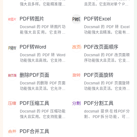
皮的童声，为儿童故...
松应对。在文字编辑方面，
强大且多样。它能精准理解
且灵活。它支持对单个 PDF
具...
输入的文本内容，无论是描
文件的单页或多页进行剪裁
述自然风光的优美语句，如
操作。无论是简单地去除页
PDF转图片
PDF转Excel
金色的阳光洒在波光粼粼的
面边缘多余的空白，还是精
湖面上，岸边垂柳依依，还
准截取页面内特定区域的内
Docsmall 的 PDF 转图片功
Docsmall 的 PDF 转 Excel
是充满科技感的产品介...
容，都能轻松实现。例如...
能强大且实用。它支持将
功能强大且精准。它能有效
PDF 文件中的单页或多页转
识别各类 PDF 文件中的表
换为常见的图片格式，如
格数据，无论是简单的二维
PDF转Word
PDF改页面顺序
JPEG、PNG 等。无论是文
表格，还是结构复杂、带有
字为主的文档，还是包含丰
合并单元格、嵌套表格的
Docsmall 的 PDF 转 Word
Docsmall 的 PDF 改页面顺
富图像、图表的 PDF，都能
PDF 文档，都能实现准确转
功能强大且高效。它支持多
序功能强大且灵活。它支持
精准转换...
换。以...
种类型的 PDF 文件转换，
对单个 PDF 文件的页面进
无论是纯文字的文档，还是
行重新排序，无论是简单地
删除PDF页面
PDF页面旋转
包含图片、表格、图表等复
交换两页的位置，还是将某
杂元素的 PDF，都能精准识
一页移动到文档的任意位
Docsmall 的删除 PDF 页面
Docsmall 的 PDF 页面旋转
别并转换为 Word 文档，最
置，都能轻松实现。比如在
功能强大且灵活。它允许用
功能强大且灵活。它支持对
大程度...
一份...
户精准定位并删除单个页
单页或多页进行旋转操作，
面，比如在一份包含数十页
无论是只需旋转某一个页
PDF压缩工具
PDF分割工具
的项目策划文档中，若某一
面，还是需要将多个连续或
页数据有误且无需保留，通
不连续的页面统一旋转方
Docsmall 的 PDF 压缩功能
docsmall 提供在线PDF分
过 Docsmall 能轻松选中该
向，都能精准实现。在旋转
强大且实用。它支持批量处
割、PDF拆分功能，可将
页并...
角...
理，一次最多可上传 30 个
PDF文件按页分割，分割后
文件，单个文件最大为
可打包下载文件。 流星导航
PDF合并工具
500M，大大提高了处理效
感受： 无需安装，在浏览器