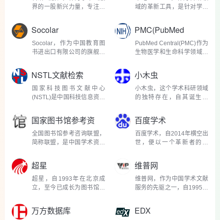
国科学院、中国工程...
权威的综合性期刊之一...
界的一股新兴力量，专注于
域的革新工具，是针对学术
为全球科研人员提供高质量
界特别是医学和生命科学领
的开放获取出版服务。它不
域需求量身定制的检索系
Socolar
PMC(PubMed
仅仅是一个出版社的网站，
统。它由华中科技大学与济
Central)
更是一个集学术交流、知识
南泉方科技有限公司等机构
Socolar，作为中国教育图
PubMed Central(PMC)作为
分享与科研成果展示...
合作开发，旨在提供比传
书进出口有限公司的旗舰项
生物医学和生命科学领域的
统...
目，自其成立以来，便致力
一个里程碑，自2000年由美
于打造一个面向全球学者的
国国立卫生研究院(NIH)的国
NSTL文献检索
小木虫
开放获取(Open Access,
家图书馆医学分部(NLM)创
OA)学术资源一站式服务平
立以来，它已成为全球科研
国家科技图书文献中心
小木虫，这个学术科研领域
台。这一平台的建立，标志
人员不可或缺的资源库。
(NSTL)是中国科技信息资源
的独特存在，自其诞生以
着学术...
PMC不仅是...
的旗舰，为科研人员和学者
来，便成为无数科研工作
提供了一站式的文献检索与
者、学者和学生的知识绿
国家图书馆参考资
百度学术
获取服务。自其成立以来，
洲。它不仅仅是一个论坛，
料联盟
NSTL致力于整合国内外科
更是一个学术交流的社区，
全国图书馆参考咨询联盟，
百度学术，自2014年横空出
技文献资源，构建了一个全
一个在专业领域内寻求帮
简称联盟，是中国学术资源
世，便以一个革新者的姿
面、...
助...
领域的一颗璀璨明珠，自成
态，迅速在学术搜索领域占
立以来，它以公益之心，汇
据了一席之地。它不仅填补
超星
维普网
聚了国内众多图书馆的智慧
了国内免费学术资源搜索的
与资源，为广大学者和读者
空白，更以其便捷的使用体
超星，自1993年在北京成
维普网，作为中国学术文献
提供了一个无与伦比...
验和丰富的功能，成为了...
立，至今已成长为图书馆数
服务的先驱之一，自1995年
字资源和在线教育领域的领
起步，历经数十年的发展，
军企业，其影响力跨越了高
已成为国内领先的综合性文
万方数据库
EDX
等教育、图书馆服务乃至终
献服务平台。它不仅承载着