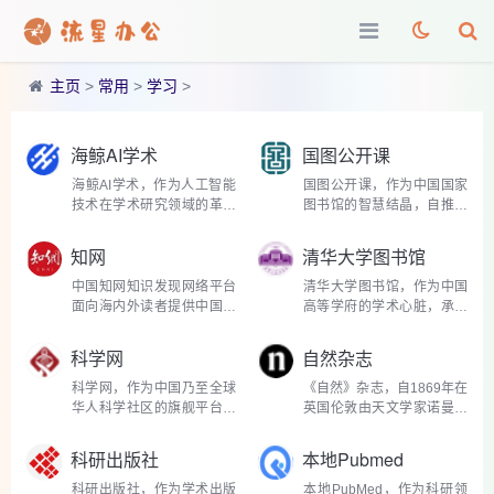
主页
>
常用
>
学习
>
海鲸AI学术
国图公开课
海鲸AI学术，作为人工智能
国图公开课，作为中国国家
技术在学术研究领域的革新
图书馆的智慧结晶，自推出
者，自推出以来，迅速成为
以来，便成为了一座知识的
科研工作者的得力助手。它
宝库，向公众免费开放，旨
知网
清华大学图书馆
整合了文献检索、智能分
在传承与弘扬中华优秀传统
析、写作辅助、语言翻译等
文化，同时普及科学与现代
中国知网知识发现网络平台
清华大学图书馆，作为中国
多功能于一体，旨在通...
知识。这个平台不仅...
面向海内外读者提供中国学
高等学府的学术心脏，承载
术文献、外文文献、学位论
着百年历史与现代科技的交
文、报纸、会议、年鉴、工
融。自1912年创立以来，它
科学网
自然杂志
具书等各类资源统一检索、
不仅是知识的宝库，更是无
统一导航、在线阅读和下载
数学者和学子求知探索的圣
科学网，作为中国乃至全球
《自然》杂志，自1869年在
服务。涵盖基础科学...
地。图书馆总面积超过...
华人科学社区的旗舰平台，
英国伦敦由天文学家诺曼洛
自成立以来，它不仅是一个
克耶爵士创立以来，它不仅
科学信息的集散地，更是科
是科学界的一块金字招牌，
科研出版社
本地Pubmed
研人员交流思想、分享成果
更是全球科研人员梦寐以求
的精神家园。由权威机构中
的发表平台。作为科学界最
科研出版社，作为学术出版
本地PubMed，作为科研领