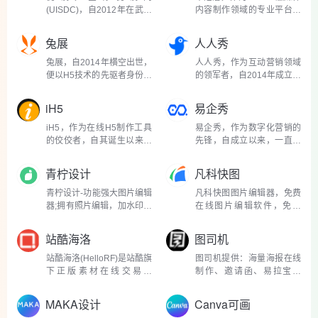
一个将平凡文字转化...
简单的图片编辑器，...
(UISDC)，自2012年在武汉
内容制作领域的专业平台，
创立以来，便迅速成长为国
自其诞生以来，便致力于为
内设计师学习与交流的首选
内容创作者提供一个高效、
兔展
人人秀
平台。它不仅仅是一个网
专业的创作环境。它不仅仅
站，更是一个集设计知识分
是一个工具，更是一个推动
兔展，自2014年横空出世，
人人秀，作为互动营销领域
享、资源下载、工具推荐、
数字内容创新与教育融...
便以H5技术的先驱者身份，
的领军者，自2014年成立以
培训教育...
迅速在移动营销领域崭露头
来，它以创新的H5制作工具
角。它不仅仅是一个简单的
和全面的营销解决方案，迅
iH5
易企秀
H5制作工具，而是逐渐发展
速在市场中占据了一席之
成为一站式企业营销增长平
地。这个平台不仅仅是一个
iH5，作为在线H5制作工具
易企秀，作为数字化营销的
台，以其创新的移动营...
技术产品，更是一个帮助...
的佼佼者，自其诞生以来，
先锋，自成立以来，一直致
便以强大的功能和用户友好
力于为企业和个人提供一站
的界面，成为了数字营销和
式的创意设计与营销解决方
青柠设计
凡科快图
创意设计领域的一股不可忽
案。这个平台凭借其丰富的
视的力量。它不仅仅是一个
功能、便捷的操作和对营销
青柠设计-功能强大图片编辑
凡科快图图片编辑器，免费
工具，更是一个推动数...
趋势的敏锐把握，成...
器;拥有照片编辑，加水印，
在线图片编辑软件，免下
去水印，照片加相框、打马
载，丰富图片版权资源，海
赛克等功能。是个人P图，
量图片制作模板，不用ps，
站酷海洛
图司机
商家店主营销运营必备的在
1分钟作图，超简单3步操
线贴图软件，在线图片编辑
作，完成在线做图，支持在
站酷海洛(HelloRF)是站酷旗
图司机提供：海量海报在线
器。 流星导航感受：...
线抠图、压缩、分割、加
下正版素材在线交易平
制作、邀请函、易拉宝、
水...
台，。拥有近7000万张正版
banner、gif动图、名片、公
图片，3000万张插画及矢量
众号首图、在线PS等免费设
MAKA设计
Canva可画
图，专注于为设计、广告以
计素材和模板，可在线一键