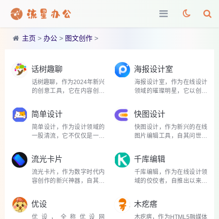
主页
>
办公
>
图文创作
>
话树趣聊
海报设计室
话树趣聊，作为2024年新兴
海报设计室，作为在线设计
的创意工具，它在内容创作
领域的璀璨明星，它以创新
领域掀起了一场革新风暴，
的AI技术与丰富的设计资
尤其在视频和图文编辑方
源，为个人创作者和企业用
简单设计
快图设计
面，为创作者们提供了一个
户提供了高效、便捷的视觉
全新的表达舞台。这款应用
设计解决方案。在这个视觉
简单设计，作为设计领域的
快图设计，作为新兴的在线
以其独特的功能和便捷的...
信息爆炸的时代，海报...
一股清流，它不仅仅是一个
图片编辑工具，自其问世以
工具，更是一种设计理念的
来，凭借其强大的功能、易
体现，强调在复杂世界中寻
用的界面和开源的特性，在
流光卡片
千库编辑
找纯粹与和谐。从室内设计
设计界迅速崭露头角。它不
到在线设计平台，简单设计
仅满足了个人创作者的日常
流光卡片，作为数字时代内
千库编辑，作为在线设计领
的理念贯穿始终，倡...
需求，更是企业级用...
容创作的新兴神器，自其诞
域的佼佼者，自推出以来，
生以来，迅速在社交媒体和
便以其易用性、丰富的资源
内容创作者圈内掀起了一股
和高效的设计工具，迅速赢
优设
木疙瘩
美学风暴。它不仅仅是一个
得了广大用户特别是设计新
简单的文字美化工具，而是
手的青睐。它不仅仅是一个
优设，全称优设网
木疙瘩，作为HTML5融媒体