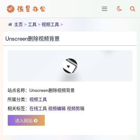
主页
>
工具
>
视频工具
>
Unscreen删除视频背景
站点名称：Unscreen删除视频背景
所属分类：
视频工具
相关标签：
在线工具
视频编辑
视频剪辑
进入网站