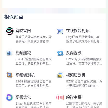
相似站点
剪映官网
在线旋转视频
剪映的功能丰富且强大，能
Ezgif的在线旋转视频工具，
够满足不同层次创作者的需
解决了视频方向不匹配的问
求。基础剪辑功能堪称扎...
题。它提供简单的方法来...
视频删减
反向视频
EZGif 的视频删减功能强大
EZGif 的反向视频功能强大
且灵活。它支持多种常见视
且独特。它支持多种常见视
频格式，如 MP4、AVI、
频格式，如 MP4、AVI、
WEBM...
WMV 等...
视频切割机
视频切割机
EZGif 视频切割机功能丰富
EZGif 功能丰富且实用，专
且实用。它支持多种常见视
注于解决视频转 GIF 的各类
频格式的上传，MP4、
需求。它支持多种常见视
AVI、...
频...
视频优化
绘影字幕
Shao 视频优化软件功能丰
绘影字幕功能强大，亮点颇