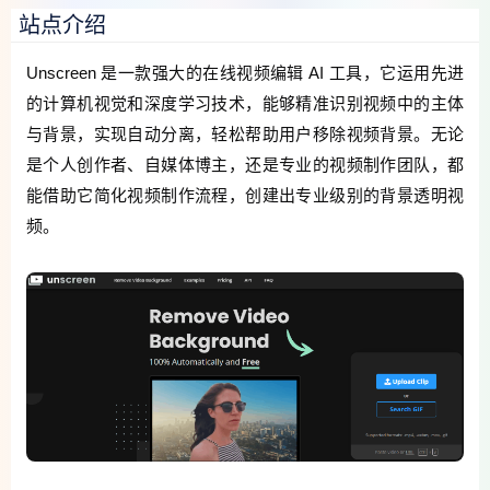
站点介绍
Unscreen 是一款强大的在线视频编辑 AI 工具，它运用先进
的计算机视觉和深度学习技术，能够精准识别视频中的主体
与背景，实现自动分离，轻松帮助用户移除视频背景。无论
是个人创作者、自媒体博主，还是专业的视频制作团队，都
能借助它简化视频制作流程，创建出专业级别的背景透明视
频。