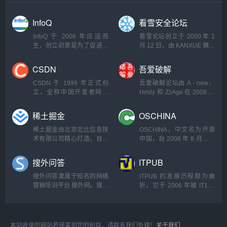
InfoQ
看雪安全论坛
InfoQ 于 2006 年应运而
看雪论坛创立于 2000 年 1
生，创立初衷是为了促进软
月 12 日，由 KANXUE 偶然
件开发领域知识与创新的传
间建立。其名称的由来颇具
播。...
趣味...
CSDN
吾爱破解
CSDN 于 1999 年正式创
吾爱破解论坛由 A - new、
立，全称中国开发者网络
Hmily 和 ZzAge 在 2008 年
(China Software Developer
3 月 13 日携手创建。创立
Network) 。历经...
之初，...
稀土掘金
OSCHINA
稀土掘金由北京北比信息技
OSCHINA，中文名为开源
术有限公司精心打造，自上
中国，自 2008 年 8 月创立
线以来，凭借独特的定位...
以来，始终秉持推动开源技
术发...
搜外问答
ITPUB
搜外问答隶属于知名的网络
ITPUB 的发展历程颇为曲
营销培训平台 搜外网。搜外
折。它于 2006 年被 IT168
网长期专注于网络营销...
并购，随后在 2009 年又被
Telstr...
本站收录的网站若侵害到您的利益，请联系我们处理！
关于我们