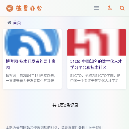
首页
博客园-技术开发者的网上家
51cto-中国知名的数字化人才
园
学习平台和技术社区
博客园，自2004年1月创立以来，
51CTO，全称为51CTO学院，是
一直坚守着为开发者提供纯净技术
中国一个专注于数字化人才学习与
交流空间的初心，它不仅仅是一个
技术交流的平台，自成立以来，它
博客平台，更是中国程序员和IT专
已经发展成为国内技术社区中的佼
业人士的精神家园。在这个平台
佼者，服务于数以百万计的技术爱
上，技术爱好者们分...
好者和专业人士。这个...
共
1
页
2
条记录
本站收录的网站若侵害到您的利益，请联系我们处理！
关于我们