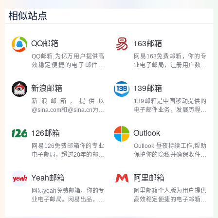
相似站点
QQ邮箱
163邮箱
QQ邮箱,为亿万用户提供高
网易163免费邮箱，你的专
效稳定便捷的电子邮件服
业电子邮局，注册用户数超
务。你可以在电脑网页、
10亿，专业稳定安全。网
iO...
易...
新浪邮箱
139邮箱
新浪邮箱，提供以
139邮箱是中国移动提供的
@sina.com和@sina.cn为后
电子邮件业务，发展历程超
缀的免费邮箱。2G超大附件
过10年，面向全网用户开
和50M普通附件...
放...
126邮箱
Outlook
网易126免费邮箱你的专业
Outlook 昼夜持续工作,帮助
电子邮局，超过20年的邮箱
保护你的隐私并确保收件箱
运营经验，系统快速稳定
干净整洁。 由Microsoft 用
安...
于...
Yeah邮箱
阿里邮箱
网易yeah免费邮箱，你的专
阿里邮箱个人版为用户提供
业电子邮局。网易出品，超
高效稳定便捷的电子邮箱服
过20年的邮箱运营经验，
务，免费注册邮箱送2G超...
系...