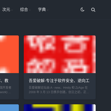
次元
综合
字典
客、教
吾爱破解-专注于软件安全、逆向工
程及应用技术
中国开发者
吾爱破解论坛由 A - new、Hmily 和 ZzAge 在
twork) 。
2008 年 3 月 13 日携手创建。创立之初，正值
个单纯的
互联网软件生态鱼龙混杂之时，广告弹窗肆
知识分
意、软件质量参差不齐，而吾爱破解宛如一股
清流，致力于...