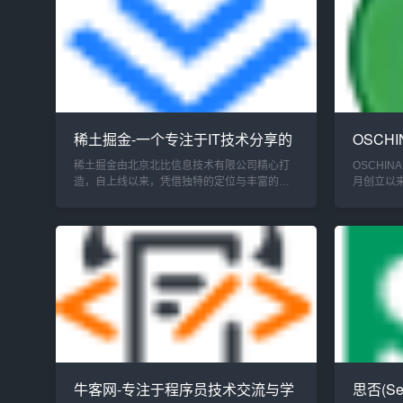
稀土掘金-一个专注于IT技术分享的
OSCH
平台
代码托
稀土掘金由北京北比信息技术有限公司精心打
OSCHIN
造，自上线以来，凭借独特的定位与丰富的内
月创立以
容，迅速在开发者群体中崭露头角。其背后有
命，在开
着强大的发展脉络，创始人阴明毕业于香港中
沉淀，它
文...
系，为开发.
牛客网-专注于程序员技术交流与学
思否(Se