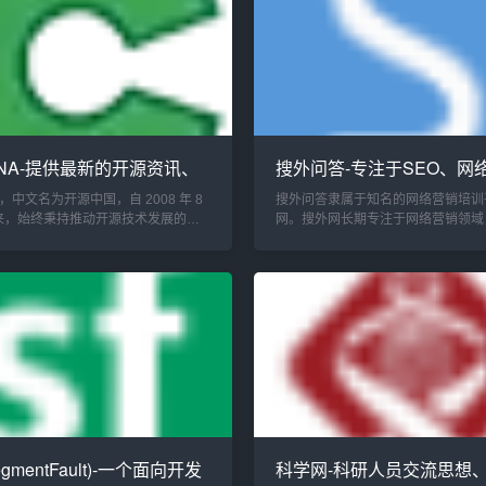
INA-提供最新的开源资讯、
搜外问答-专注于SEO、网
管、翻译计划
域的专业问答平
A，中文名为开源中国，自 2008 年 8
搜外问答隶属于知名的网络营销培训
来，始终秉持推动开源技术发展的使
网。搜外网长期专注于网络营销领域
源领域深耕不辍。历经多年的积累与
内深耕多年，积累了深厚的资源与人
已构建起一个全面且完善的生态体
外问答的发展奠定了坚实基础。搜外
..
搜...
gmentFault)-一个面向开发
科学网-科研人员交流思想