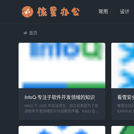
常用
设计
首页
InfoQ-专注于软件开发领域的知识
看雪安
传播与技术前沿
件保护
InfoQ 于 2006 年应运而生，创立初衷是为了促
看雪论坛创立
进软件开发领域知识与创新的传播。InfoQ 全球
KANXU
站在 2006 年 6 月 8 日正式启航，InfoQ 中文站
味，当时申
也于 2007 年 3 月 28 日紧跟步伐开启征程。经
飘雪，便取
过多年的...
由此而来。