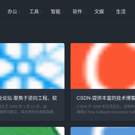
办公
工具
智能
软件
文娱
生活
全论坛-聚焦于逆向工程、软
CSDN-提供丰富的技术博
、移动
程、论坛讨论和代码
于 2000 年 1 月 12 日，由
CSDN 于 1999 年正式创立，全称
E 偶然间建立。其名称的由来颇具趣
网络(China Software Developer Ne
请 OICQ(现 QQ)昵称时，恰逢窗外
历经二十多年的砥砺前行，它已从一
了 看雪 这个名字，论坛主页名称也
技术论坛，发展成为涵盖社区交流、
创立之...
享、人才服务、企业赋...