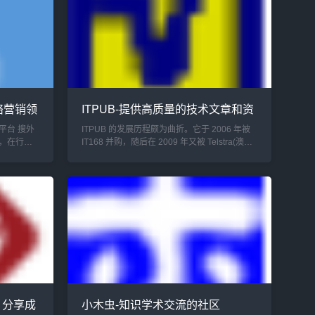
络营销领
ITPUB-提供高质量的技术文章和资
讯
平台 搜外
ITPUB 的发展历程颇为曲折。它于 2006 年被
，在行业
IT168 并购，随后在 2009 年又被 Telstra(澳洲
脉，为搜
电信)纳入麾下，如今归属于 盛拓传媒。盛拓传
问答依托
媒实力强劲，旗下坐拥 IT168、泡泡网、汽车之
家、二手...
、分享成
小木虫-知识学术交流的社区