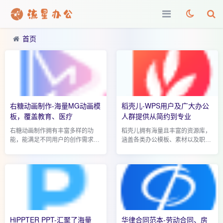
首页
右糖动画制作-海量MG动画模
稻壳儿-WPS用户及广大办公
板，覆盖教育、医疗
人群提供从简约到专业
右糖动画制作拥有丰富多样的功
稻壳儿拥有海量且丰富的资源库，
能，能满足不同用户的创作需求。
涵盖各类办公模板、素材以及职场
平台内提供海量的动画模板，涵盖
课程等。其中，办公模板数量多达
多种风格与主题。从充满童趣的卡
数十万份，且持续更新。在模板风
通风格，适合儿童教育类动画;到简
格上，无论是简约现代风、商务大
洁现代的扁平风...
气风，还是创...
HiPPTER PPT-汇聚了海量
华律合同范本-劳动合同、房