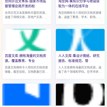
合同示范文本库-国家市场监
淘豆网-集知识分享与收益获
督管理总局开发的权
取为一体的在线平台
合同示范文本库拥有丰富的资源，
淘豆网拥有令人惊叹的文档资源储
涵盖了网络交易、房地产买卖、农
备，涵盖了教育、学术、职场、生
业生产、交通运输、养老服务、教
活等各个领域。在教育板块，从幼
育培训等众多领域。目前，已收录
儿园到高等教育，各个阶段的教学
的各类合同示范文本近 500 种，基
课件、教案、习题集一应俱全。例
本满足了人们...
如，小学教师...
百度文库-拥有海量的文档资
人人文库-集设计图纸、研究
源，覆盖教育、专业
报告、标准规范、管
百度文库拥有令人惊叹的文档资源
人人文库拥有海量的文档资源，涵
储备，截至目前，文档数量已突破
盖了各个领域和学科。在学术研究
13 亿。这些文档犹如璀璨星辰，
方面，这里汇聚了大量的学术论
分布在各个领域和学科。从教育领
文、研究报告、学位论文等，从前
域的课件、教案、习题集，到专业
沿的科学研究到经典的理论探讨，
资料中的学术论...
为科研人员和学...