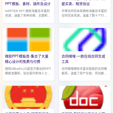
PPT模板、素材、插件及设计
屋买卖、租赁协议
HiPPTER PPT 拥有海量且丰富的
华律合同范本库拥有海量且丰富的
资源，涵盖了各种风格、主题和用
合同范本资源，涵盖了数十个行业
途的 PPT 模板，以及丰富的图
和数百种合同类型，几乎涵盖了日
片、图标、字体等素材，能够满足
常生活和商业活动中的所有合同场
不同用户在不同场景下的 PPT 制
景。无论是常见的买卖合同、租赁
作需求。目前，平台上的 P...
合同、劳动合...
微软PPT模板库-集合了大量
合同嗖嗖-一款在线合同生成
精心设计的免费与付费
工具
微软OfficePLUS是官方推出的PPT
合同嗖嗖拥有丰富且智能的合同模
模板宝藏库，旨在提升职场人士的
板库，涵盖了房产交易、劳动雇
办公效率与演示质量。这个平台集
佣、商业合作、借贷租赁等众多领
合了大量精心设计的免费与付费
域，模板数量多达数千种。用户只
PPT模板，确保所见即所得的用户
需在搜索框输入合同类型关键词，
体验，从基础报告到创意...
如 房屋租赁合同...